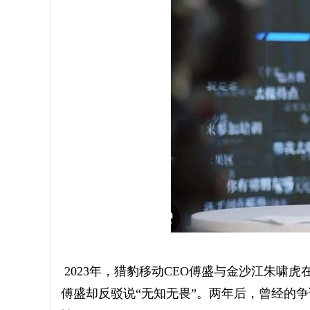
2023年，猎豹移动CEO傅盛与金沙江朱啸
傅盛却反驳说“无知无畏”。两年后，曾经的