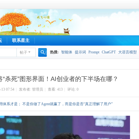
坛
联系星主
热搜:
智能体
提示词
Prompt
ChatGPT
大语言模型
帖子
搜
索
t将“杀死”图形界面！AI创业者的下半场在哪？
-13 07:54
|
发布者:
管理员
|
查看:
413
|
评论: 0
体系才是； 不是你做了Agent就赢了，而是你是否“真正理解了用户”