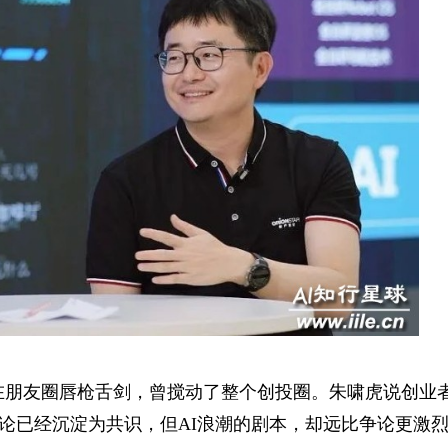
虎在朋友圈唇枪舌剑，曾搅动了整个创投圈。朱啸虎说创业者
争论已经沉淀为共识，但AI浪潮的剧本，却远比争论更激