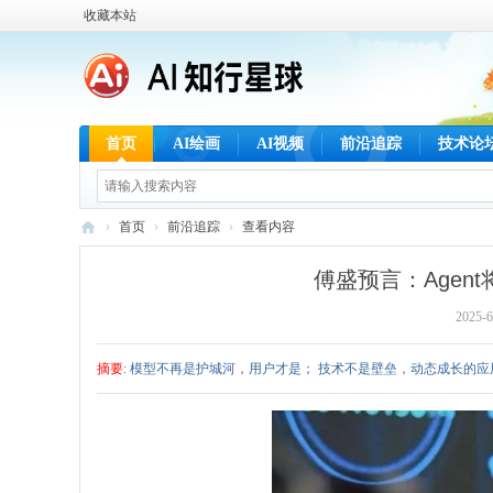
收藏本站
首页
AI绘画
AI视频
前沿追踪
技术论
›
首页
›
前沿追踪
›
查看内容
A
傅盛预言：Agen
I
2025-6
知
行
摘要
: 模型不再是护城河，用户才是； 技术不是壁垒，动态成长的应用
星
球