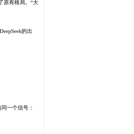
乱了原有格局。“大
epSeek的出
传递同一个信号：