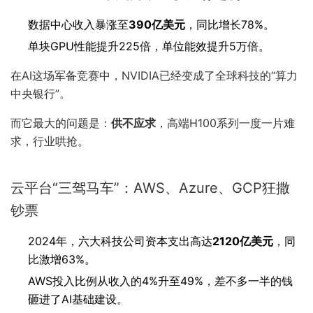
数据中心收入暴涨至
390亿美元
，同比增长78%。
单块GPU性能提升225倍，单位能效提升5万倍。
在AI这场军备竞赛中，NVIDIA已经变成了全球科技的“算力
中央银行”。
而它最大的问题是：
供不应求
，高端H100系列一度一片难
求，行业哄抢。
云平台“三驾马车”：AWS、Azure、GCP狂撒
钞票
2024年，六大科技公司资本支出高达
2120亿美元
，同
比激增63%。
AWS投入比例从收入的4%升至49%，差不多一半的钱
砸进了AI基础建设。