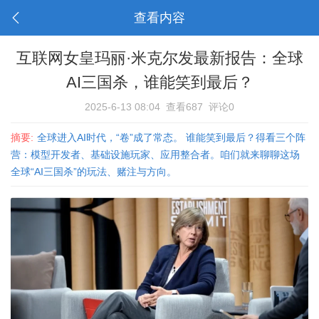
查看内容
互联网女皇玛丽·米克尔发最新报告：全球
AI三国杀，谁能笑到最后？
2025-6-13 08:04
查看687
评论0
摘要:
全球进入AI时代，“卷”成了常态。 谁能笑到最后？得看三个阵
营：模型开发者、基础设施玩家、应用整合者。咱们就来聊聊这场
全球“AI三国杀”的玩法、赌注与方向。