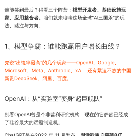
谁能笑到最后？得看三个阵营：
模型开发者、基础设施玩
家、应用整合者。
咱们就来聊聊这场全球“AI三国杀”的玩
法、赌注与方向。
1、模型争霸：谁能跑赢用户增长曲线？
先说“出镜率最高”的几个玩家——OpenAI、Google、
Microsoft、Meta、Anthropic、xAI，还有紧追不放的中国
新贵DeepSeek、阿里、百度。
OpenAI：从“实验室”变身“超巨舰队”
别看OpenAI曾是个非营利研究机构，现在的它俨然已经成
了硅谷最大的话题制造机。
ChatGPT是在2022 年 11 月发布，
周活跃用户突破8亿
，