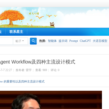
坛
联系星主
热搜:
智能体
提示词
Prompt
ChatGPT
大语言模型
帖子
搜
索
ent Workflow及四种主流设计模式
-7-7 22:27
|
发布者:
雷宇
|
查看:
969
|
评论: 0
kflow 的重要性以及四种主流设计模式