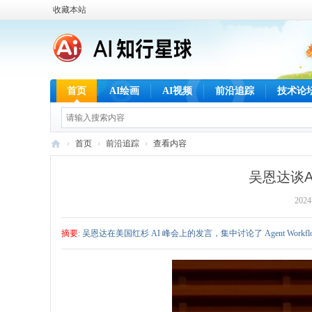
收藏本站
首页
AI绘画
AI视频
前沿追踪
技术论
›
首页
›
前沿追踪
›
查看内容
A
吴恩达谈Ag
I
2024
知
行
摘要
: 吴恩达在美国红杉 AI 峰会上的发言，集中讨论了 Agent Wor
星
球